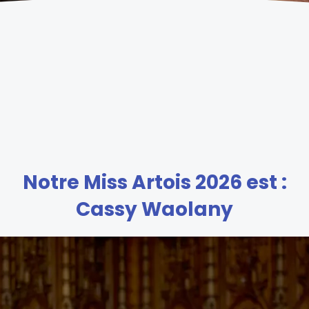
Notre Miss Artois 2026 est :
Cassy Waolany